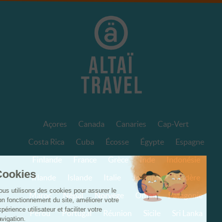
Açores
Canada
Canaries
Cap-Vert
Costa Rica
Cuba
Écosse
Égypte
Espagne
Finlande
France
Grèce
Inde
Indonésie
Irlande
Islande
Italie
Jordanie
Madère
Maroc
Népal
Norvège
Oman
Patagonie
Pérou
Portugal
Réunion
Sicile
Sri Lanka