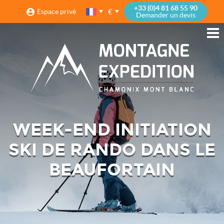
+33 (0)4 81 68 55 90
€
Espace privé
Demander un devis
WEEK-END INITIATION
SKI DE RANDO DANS LE
BEAUFORTAIN