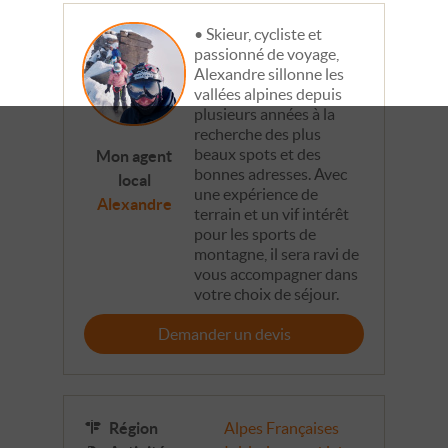
Skieur, cycliste et
passionné de voyage,
Alexandre sillonne les
vallées alpines depuis
plusieurs années à la
recherche des plus
beaux spots et des
Mon agent
bonnes adresses. Avec
local
une expérience de
Alexandre
terrain et un vif intérêt
pour les sports de
montagne, il sera ravi de
vous accompagner dans
votre choix de séjour.
Demander un devis
Région
Alpes Françaises